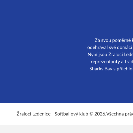
Za svou poměrně kr
odehrával své domácí z
Nyní jsou Žraloci Led
reprezentanty a trad
Sharks Bay s přilehl
Žraloci Ledenice - Softballový klub © 2026.
Všechna prá