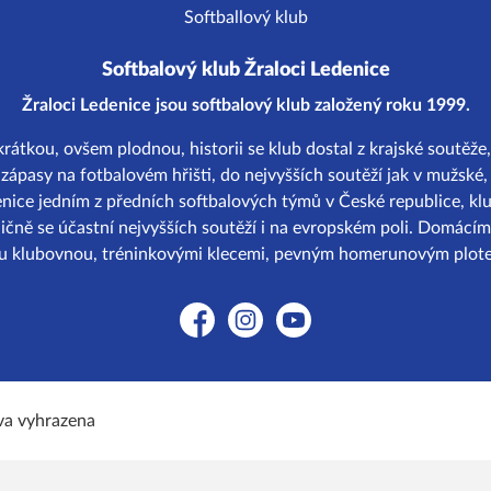
Softbalový klub Žraloci Ledenice
Žraloci Ledenice jsou softbalový klub založený roku 1999.
átkou, ovšem plodnou, historii se klub dostal z krajské soutěže, 
ápasy na fotbalovém hřišti, do nejvyšších soutěží jak v mužské, 
enice jedním z předních softbalových týmů v České republice, k
ičně se účastní nejvyšších soutěží i na evropském poli. Domácím
ou klubovnou, tréninkovými klecemi, pevným homerunovým plote
Facebook
Instagram
YouTube
va vyhrazena