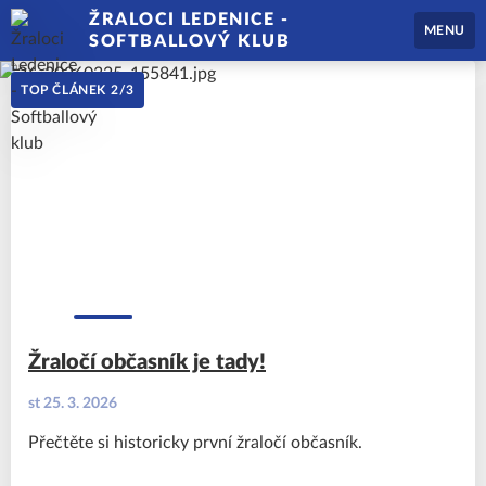
ŽRALOCI LEDENICE -
MENU
SOFTBALLOVÝ KLUB
TOP ČLÁNEK
2
/
3
Žraločí občasník je tady!
st 25. 3. 2026
Přečtěte si historicky první žraločí občasník.