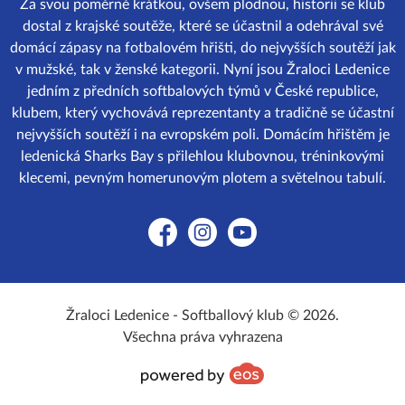
Za svou poměrně krátkou, ovšem plodnou, historii se klub
dostal z krajské soutěže, které se účastnil a odehrával své
domácí zápasy na fotbalovém hřišti, do nejvyšších soutěží jak
v mužské, tak v ženské kategorii. Nyní jsou Žraloci Ledenice
jedním z předních softbalových týmů v České republice,
klubem, který vychovává reprezentanty a tradičně se účastní
nejvyšších soutěží i na evropském poli. Domácím hřištěm je
ledenická Sharks Bay s přilehlou klubovnou, tréninkovými
klecemi, pevným homerunovým plotem a světelnou tabulí.
Facebook
Instagram
YouTube
Žraloci Ledenice - Softballový klub © 2026.
Všechna práva vyhrazena