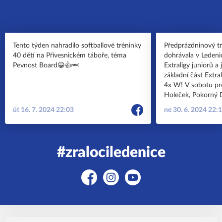
Tento týden nahradilo softballové tréninky
Předprázdninový tr
40 dětí na Přívesnickém táboře, téma
dohrávala v Ledenic
Pevnost Board😀👍🦈
Extraligy juniorů a
základní část Extra
4x W! V sobotu pro
Holeček, Pokorný Davi
Beavers, HR- Soche
út 16. 7. 2024 22:03
ne 30. 6. 2024 22:
běžný HR Holeček a
části končíme na 1
na soupeře do play
vzpomínka na sobo
#zralociledenice
kdy jame u příležit
Sdružení růže ukaz
z řad veřejnosti
Facebook
Instagram
YouTube