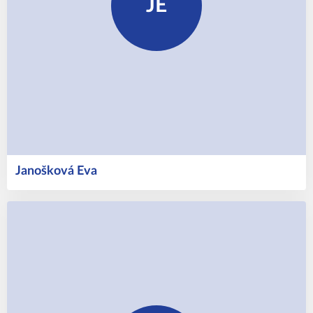
JE
Janošková
Eva