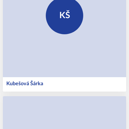
KŠ
Kubešová
Šárka