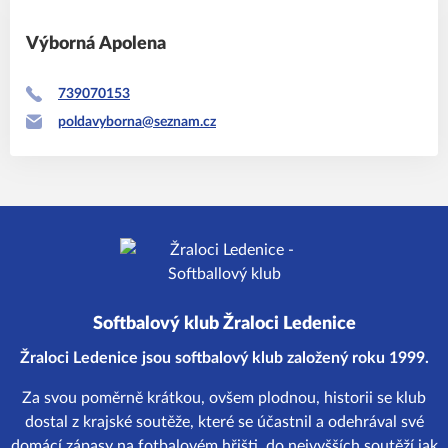
Výborná
Apolena
739070153
poldavyborna@seznam.cz
Softbalový klub Žraloci Ledenice
Žraloci Ledenice jsou softbalový klub založený roku 1999.
Za svou poměrně krátkou, ovšem plodnou, historii se klub
dostal z krajské soutěže, které se účastnil a odehrával své
domácí zápasy na fotbalovém hřišti, do nejvyšších soutěží jak