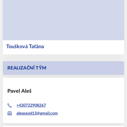
Toušková
Taťána
REALIZAČNÍ TÝM
Pavel
Aleš
+420722908267
alespavel13@gmail.com