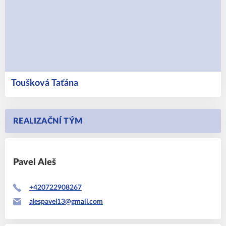
Toušková
Taťána
REALIZAČNÍ TÝM
Pavel
Aleš
+420722908267
alespavel13@gmail.com