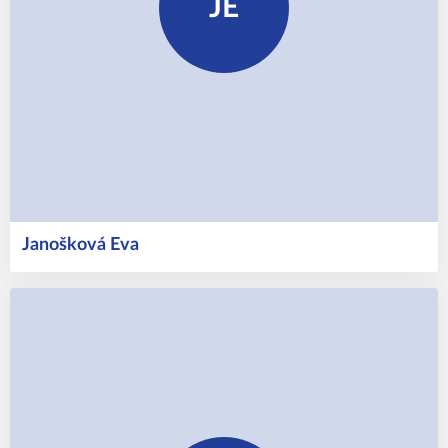
JE
Janošková
Eva