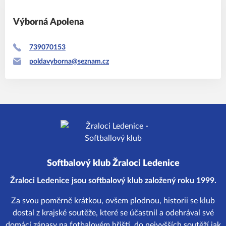
Výborná
Apolena
739070153
poldavyborna@seznam.cz
Softbalový klub Žraloci Ledenice
Žraloci Ledenice jsou softbalový klub založený roku 1999.
Za svou poměrně krátkou, ovšem plodnou, historii se klub
dostal z krajské soutěže, které se účastnil a odehrával své
domácí zápasy na fotbalovém hřišti, do nejvyšších soutěží jak