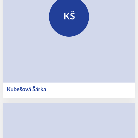
KŠ
Kubešová
Šárka