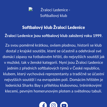
Softbalový klub Žraloci Ledenice
Žraloci Ledenice jsou softbalový klub založený roku 1999.
Za svou poměrně krátkou, ovšem plodnou, historii se klub
dostal z krajské soutěže, které se účastnil a odehrával své
domácí zápasy na fotbalovém hřišti, do nejvyšších soutěží jak
v mužské, tak v ženské kategorii. Nyní jsou Žraloci Ledenice
jedním z předních softbalových týmů v České republice,
klubem, který vychovává reprezentanty a tradičně se účastní
nejvyšších soutěží i na evropském poli. Domácím hřištěm je
ledenická Sharks Bay s přilehlou klubovnou, tréninkovými
klecemi, pevným homerunovým plotem a světelnou tabulí.